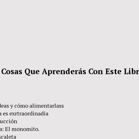
 Cosas Que Aprenderás Con Este Lib
deas y cómo alimentarlass
a es exrtraordinadia
rucción
va: El monomito.
scaleta